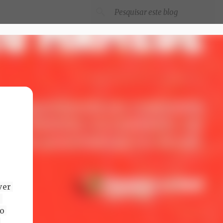
er 
 
o 