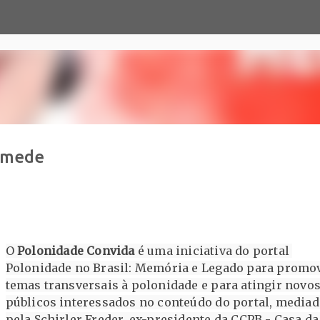
Pular para o conteúdo principal
amede
O 
Polonidade Convida
 é uma iniciativa do portal 
Polonidade no Brasil: Memória e Legado
 para promov
temas transversais à polonidade e para atingir novos
públicos interessados no conteúdo do portal, mediad
pela Schirler Freder, ex-presidente da CCPB - Casa da 