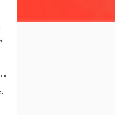
 
re
erais
ar