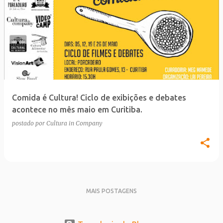
P
o
s
t
a
g
e
Comida é Cultura! Ciclo de exibições e debates
n
acontece no mês maio em Curitiba.
s
postado por
Cultura in Company
MAIS POSTAGENS